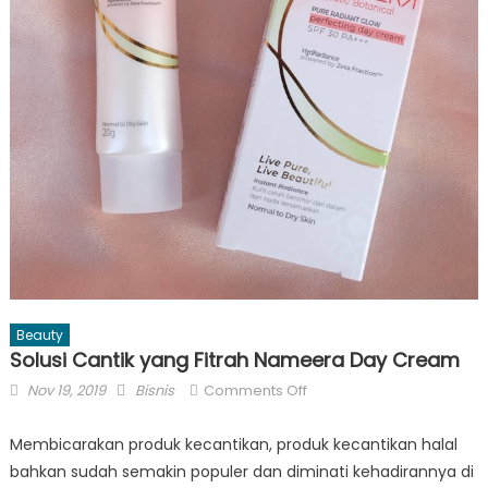
Beauty
Solusi Cantik yang Fitrah Nameera Day Cream
Posted
Author
on
Nov 19, 2019
Bisnis
Comments Off
on
Solusi
Cantik
Membicarakan produk kecantikan, produk kecantikan halal
yang
bahkan sudah semakin populer dan diminati kehadirannya di