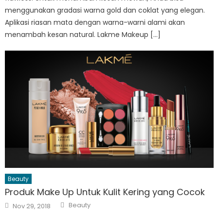
menggunakan gradasi warna gold dan coklat yang elegan.
Aplikasi riasan mata dengan warna-warni alami akan
menambah kesan natural. Lakme Makeup […]
Beauty
Produk Make Up Untuk Kulit Kering yang Cocok
Author
Posted
Beauty
Nov 29, 2018
on