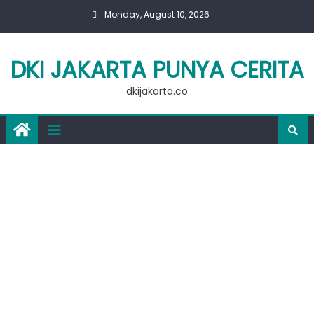
Skip
Monday, August 10, 2026
to
content
DKI JAKARTA PUNYA CERITA
dkijakarta.co