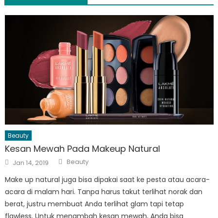
Beauty
Kesan Mewah Pada Makeup Natural
Author
Posted
Beauty
Jan 14, 2019
on
Make up natural juga bisa dipakai saat ke pesta atau acara-
acara di malam hari. Tanpa harus takut terlihat norak dan
berat, justru membuat Anda terlihat glam tapi tetap
flawless. Untuk menambah kesan mewah, Anda bisa