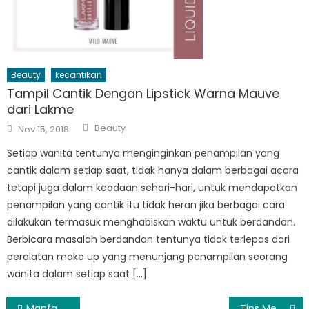
Beauty
kecantikan
Tampil Cantik Dengan Lipstick Warna Mauve
dari Lakme
Author
Posted
Beauty
Nov 15, 2018
on
Setiap wanita tentunya menginginkan penampilan yang
cantik dalam setiap saat, tidak hanya dalam berbagai acara
tetapi juga dalam keadaan sehari-hari, untuk mendapatkan
penampilan yang cantik itu tidak heran jika berbagai cara
dilakukan termasuk menghabiskan waktu untuk berdandan.
Berbicara masalah berdandan tentunya tidak terlepas dari
peralatan make up yang menunjang penampilan seorang
wanita dalam setiap saat […]
Post
Manfaat Cek Tagihan PLN Lewat Aplikasi Jenius
Tips Memilih Diamond Ring for Mens