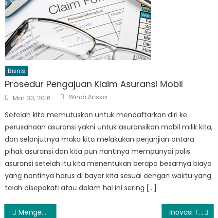
Bisnis
Prosedur Pengajuan Klaim Asuransi Mobil
Author
Posted
Windi Ariska
Mar 30, 2016
on
Setelah kita memutuskan untuk mendaftarkan diri ke
perusahaan asuransi yakni untuk asuransikan mobil milik kita,
dan selanjutnya maka kita melakukan perjanjian antara
pihak asuransi dan kita pun nantinya mempunyai polis
asuransi setelah itu kita menentukan berapa besarnya biaya
yang nantinya harus di bayar kita sesuai dengan waktu yang
telah disepakati atau dalam hal ini sering […]
Post
Mengenal Manfaat dan Kegunaan Kran Shower Kamar Mandi
Inovasi Terbaru di Industri Otomotif: Transformasi Mobil Listrik dan Teknologi Canggih