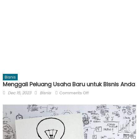
Bisnis
Menggali Peluang Usaha Baru untuk Bisnis Anda
Posted
Author
on
Dec 15, 2023
Bisnis
Comments Off
on
Menggali
Peluang
Usaha
Baru
untuk
Bisnis