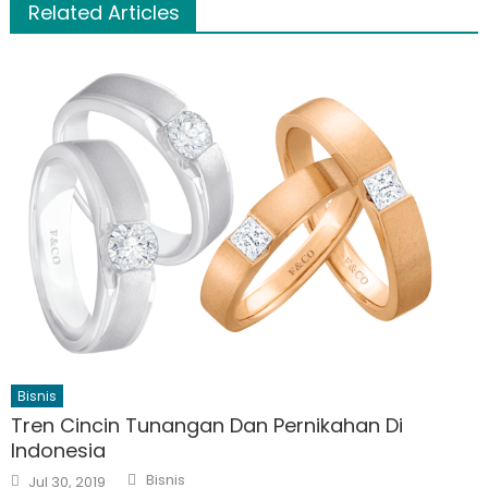
Related Articles
Bisnis
Tren Cincin Tunangan Dan Pernikahan Di
Indonesia
Author
Posted
Bisnis
Jul 30, 2019