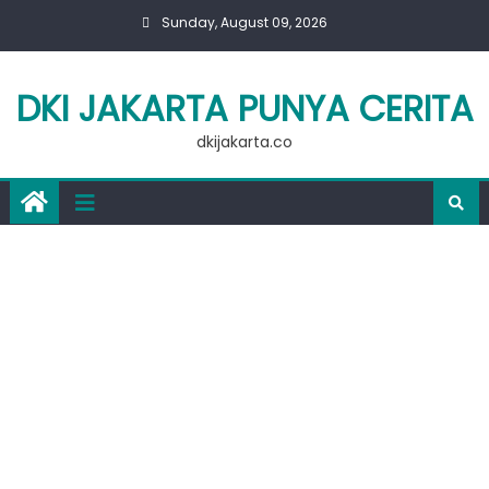
Skip
Sunday, August 09, 2026
to
content
DKI JAKARTA PUNYA CERITA
dkijakarta.co