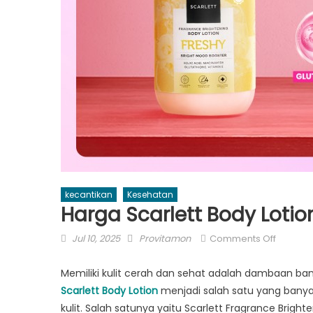
kecantikan
Kesehatan
Harga Scarlett Body Loti
Posted
Author
on
Jul 10, 2025
Provitamon
Comments Off
on
Harga
Scarlett
Memiliki kulit cerah dan sehat adalah dambaan bany
Body
Scarlett Body Lotion
menjadi salah satu yang banya
Lotion
kulit. Salah satunya yaitu Scarlett Fragrance Brig