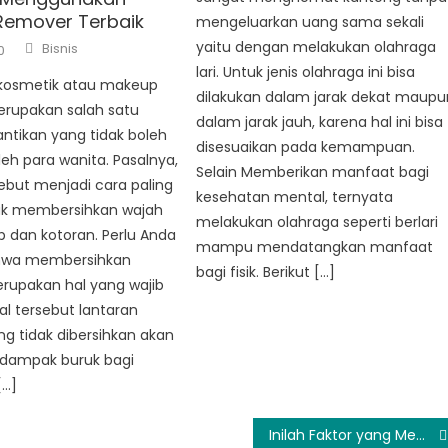
emover Terbaik
mengeluarkan uang sama sekali
Author
yaitu dengan melakukan olahraga
Bisnis
0
lari. Untuk jenis olahraga ini bisa
kosmetik atau makeup
dilakukan dalam jarak dekat maupu
rupakan salah satu
dalam jarak jauh, karena hal ini bisa
ntikan yang tidak boleh
disesuaikan pada kemampuan.
leh para wanita. Pasalnya,
Selain Memberikan manfaat bagi
ebut menjadi cara paling
kesehatan mental, ternyata
tuk membersihkan wajah
melakukan olahraga seperti berlari
 dan kotoran. Perlu Anda
mampu mendatangkan manfaat
hwa membersihkan
bagi fisik. Berikut […]
upakan hal yang wajib
Hal tersebut lantaran
g tidak dibersihkan akan
ampak buruk bagi
[…]
Inilah Faktor yang Memengaruhi Harga Berlian 1 Gram