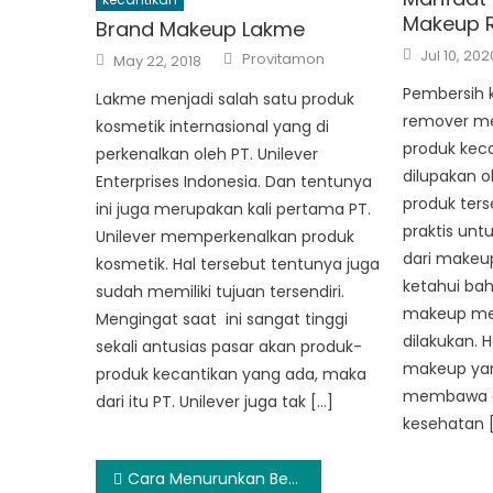
Makeup R
Brand Makeup Lakme
Posted
Author
Jul 10, 202
Posted
Provitamon
May 22, 2018
on
on
Pembersih 
Lakme menjadi salah satu produk
remover me
kosmetik internasional yang di
produk keca
perkenalkan oleh PT. Unilever
dilupakan o
Enterprises Indonesia. Dan tentunya
produk ters
ini juga merupakan kali pertama PT.
praktis un
Unilever memperkenalkan produk
dari makeup
kosmetik. Hal tersebut tentunya juga
ketahui ba
sudah memiliki tujuan tersendiri.
makeup mer
Mengingat saat ini sangat tinggi
dilakukan. 
sekali antusias pasar akan produk-
makeup yan
produk kecantikan yang ada, maka
membawa d
dari itu PT. Unilever juga tak […]
kesehatan 
Post
Cara Menurunkan Berat Badan yang Tepat dengan Olahraga