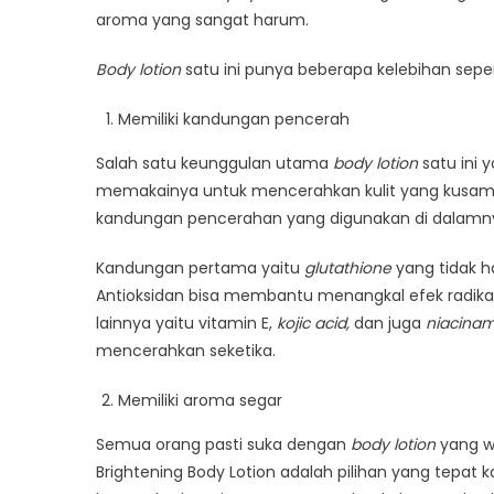
yang
aroma yang sangat harum.
Bantu
Mencer
Body lotion
satu ini punya beberapa kelebihan seper
Kulit
Memiliki kandungan pencerah
Salah satu keunggulan utama
body lotion
satu ini
memakainya untuk mencerahkan kulit yang kusam a
kandungan pencerahan yang digunakan di dalam
Kandungan pertama yaitu
glutathione
yang tidak h
Antioksidan bisa membantu menangkal efek radikal
lainnya yaitu vitamin E,
kojic acid,
dan juga
niacinam
mencerahkan seketika.
Memiliki aroma segar
Semua orang pasti suka dengan
body lotion
yang w
Brightening Body Lotion adalah pilihan yang tepat