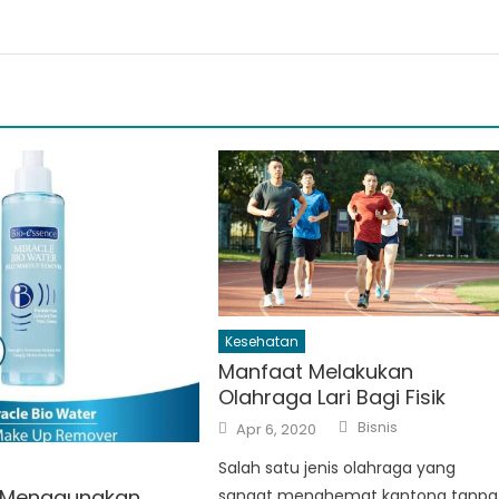
Kesehatan
Manfaat Melakukan
Olahraga Lari Bagi Fisik
Author
Posted
Bisnis
Apr 6, 2020
on
Salah satu jenis olahraga yang
 Menggunakan
sangat menghemat kantong tanpa