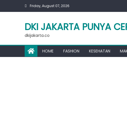
Skip
Friday, August 07, 2026
to
content
DKI JAKARTA PUNYA CE
dkijakarta.co
HOME
FASHION
KESEHATAN
MA