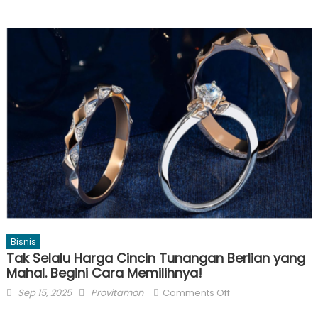
Bisnis
Tak Selalu Harga Cincin Tunangan Berlian yang
Mahal. Begini Cara Memilihnya!
Posted
Author
on
Sep 15, 2025
Provitamon
Comments Off
on
Tak