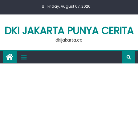
Skip
Friday, August 07, 2026
to
content
DKI JAKARTA PUNYA CERITA
dkijakarta.co