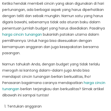
Selalu
Ketika hendak membeli cincin yang akan digunakan di hari
Harga
pertunangan, ada berbagai aspek yang harus diperhatikan
Cincin
dengan teliti dan sebaik mungkin. Namun satu yang harus
Tunangan
digaris bawahi, sebenarnya tidak ada aturan baku dalam
Berlian
penentuan jumlah budget yang harus disediakan. Pasalnya
yang
harga cincin tunangan
bukanlah patokan utama dalam
Mahal.
pemilihannya. Untuk harga bisa disesuaikan dengan
Begini
kemampuan anggaran dan juga kesepakatan bersama
Cara
pasangan.
Memilihnya!
Namun tahukah Anda, dengan budget yang tidak terlalu
merogoh isi kantong dalam-dalam juga Anda bisa
mendapat cincin tunangan berlian berkualitas, lho!
Penasaran bagaimana caranya mendapatkan
harga cincin
tunangan
berlian terjangkau dan berkualitas? Simak artikel
dibawah ini sampai tuntas!
Tentukan anggaran