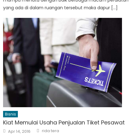
yang ada di dalam ruangan tersebut maka dapur […]
Bisnis
Kiat Memulai Usaha Penjualan Tiket Pesawat
Author
Posted
rida tera
Apr 14, 2016
on