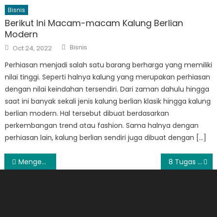
Bisnis
Berikut Ini Macam-macam Kalung Berlian
Modern
Author
Posted
Bisnis
Oct 24, 2022
on
Perhiasan menjadi salah satu barang berharga yang memiliki
nilai tinggi. Seperti halnya kalung yang merupakan perhiasan
dengan nilai keindahan tersendiri. Dari zaman dahulu hingga
saat ini banyak sekali jenis kalung berlian klasik hingga kalung
berlian modern. Hal tersebut dibuat berdasarkan
perkembangan trend atau fashion. Sama halnya dengan
perhiasan lain, kalung berlian sendiri juga dibuat dengan […]
Post
Mengenal 7 Jenis Logam untuk Cincin Berlian Pria, Mana yang Terbaik?
8 Tugas dan Fungsi Inti dari Digital Agency Jakarta
navigation