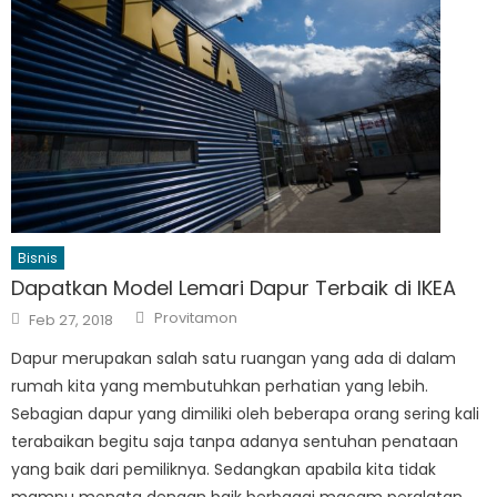
Bisnis
Dapatkan Model Lemari Dapur Terbaik di IKEA
Author
Posted
Provitamon
Feb 27, 2018
on
Dapur merupakan salah satu ruangan yang ada di dalam
rumah kita yang membutuhkan perhatian yang lebih.
Sebagian dapur yang dimiliki oleh beberapa orang sering kali
terabaikan begitu saja tanpa adanya sentuhan penataan
yang baik dari pemiliknya. Sedangkan apabila kita tidak
mampu menata dengan baik berbagai macam peralatan