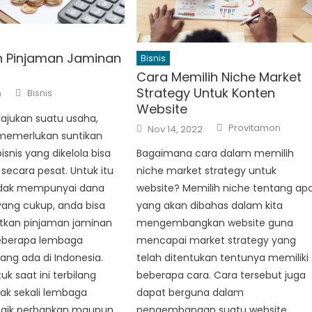
n Pinjaman Jaminan
Bisnis
Cara Memilih Niche Market
Author
Strategy Untuk Konten
Bisnis
9
Website
jukan suatu usaha,
Author
Posted
Provitamon
Nov 14, 2022
on
memerlukan suntikan
Bagaimana cara dalam memilih
isnis yang dikelola bisa
niche market strategy untuk
ecara pesat. Untuk itu
website? Memilih niche tentang ap
tidak mempunyai dana
yang akan dibahas dalam kita
ang cukup, anda bisa
mengembangkan website guna
kan pinjaman jaminan
mencapai market strategy yang
beberapa lembaga
telah ditentukan tentunya memiliki
ng ada di Indonesia.
beberapa cara. Cara tersebut juga
uk saat ini terbilang
dapat berguna dalam
ak sekali lembaga
pengembangan suatu website
aik perbankan maupun