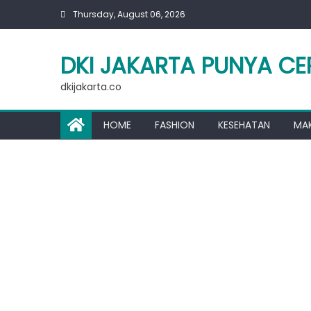
Skip
Thursday, August 06, 2026
to
content
DKI JAKARTA PUNYA CE
dkijakarta.co
HOME
FASHION
KESEHATAN
MA