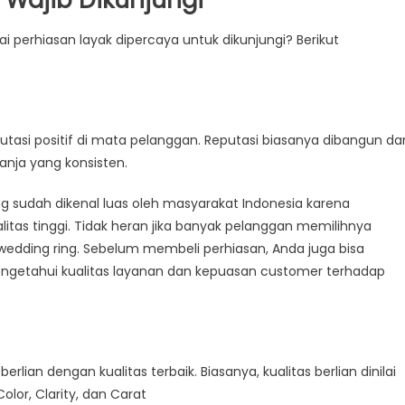
n Wajib Dikunjungi
 perhiasan layak dipercaya untuk dikunjungi? Berikut
eputasi positif di mata pelanggan. Reputasi biasanya dibangun dar
anja yang konsisten.
ng sudah dikenal luas oleh masyarakat Indonesia karena
tas tinggi. Tidak heran jika banyak pelanggan memilihnya
dding ring. Sebelum membeli perhiasan, Anda juga bisa
engetahui kualitas layanan dan kepuasan customer terhadap
lian dengan kualitas terbaik. Biasanya, kualitas berlian dinilai
olor, Clarity, dan Carat