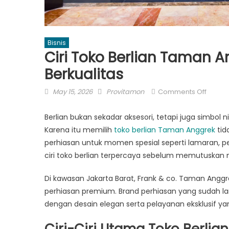
Bisnis
Ciri Toko Berlian Taman 
Berkualitas
Posted
Author
on
May 15, 2026
Provitamon
Comments Off
on
Ciri
Toko
Berlian bukan sekadar aksesori, tetapi juga simbol
Berlian
Karena itu memilih
toko berlian Taman Anggrek
tid
Tama
perhiasan untuk momen spesial seperti lamaran, pe
Anggr
ciri toko berlian terpercaya sebelum memutuskan
yang
Terpe
Di kawasan Jakarta Barat, Frank & co. Taman Anggre
dan
perhiasan premium. Brand perhiasan yang sudah lama
Berkua
dengan desain elegan serta pelayanan eksklusif 