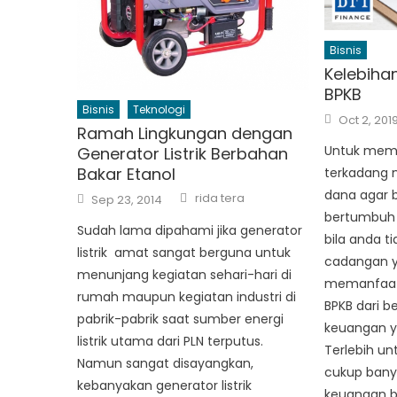
Bisnis
Kelebiha
BPKB
Bisnis
Teknologi
Posted
Oct 2, 201
on
Ramah Lingkungan dengan
Untuk mema
Generator Listrik Berbahan
Bakar Etanol
terkadang 
Author
dana agar b
Posted
rida tera
Sep 23, 2014
on
bertumbuh s
Sudah lama dipahami jika generator
bila anda 
listrik amat sangat berguna untuk
cadangan y
menunjang kegiatan sehari-hari di
memanfaat
rumah maupun kegiatan industri di
BPKB dari 
pabrik-pabrik saat sumber energi
keuangan ya
listrik utama dari PLN terputus.
Terlebih unt
Namun sangat disayangkan,
cukup bany
kebanyakan generator listrik
keuangan b