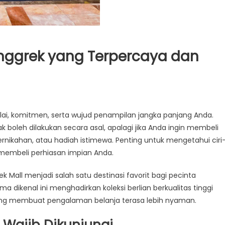
Anggrek yang Terpercaya dan
 nilai, komitmen, serta wujud penampilan jangka panjang Anda.
ak boleh dilakukan secara asal, apalagi jika Anda ingin membeli
n
rnikahan, atau hadiah istimewa. Penting untuk mengetahui ciri
ek
 membeli perhiasan impian Anda.
rcaya
k Mall menjadi salah satu destinasi favorit bagi pecinta
 dikenal ini menghadirkan koleksi berlian berkualitas tinggi
litas
yang membuat pengalaman belanja terasa lebih nyaman.