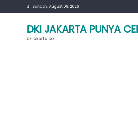
Skip
Sunday, August 09, 2026
to
content
DKI JAKARTA PUNYA CE
dkijakarta.co