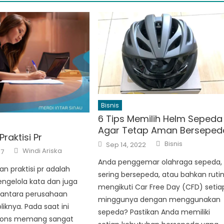
Bisnis
6 Tips Memilih Helm Sepeda
Agar Tetap Aman Berseped
raktisi Pr
Author
Posted
Bisnis
Sep 14, 2022
Author
on
Windi Ariska
17
Anda penggemar olahraga sepeda,
an praktisi pr adalah
sering bersepeda, atau bahkan ruti
engelola kata dan juga
mengikuti Car Free Day (CFD) setia
 antara perusahaan
minggunya dengan menggunakan
iknya. Pada saat ini
sepeda? Pastikan Anda memiliki
ations memang sangat