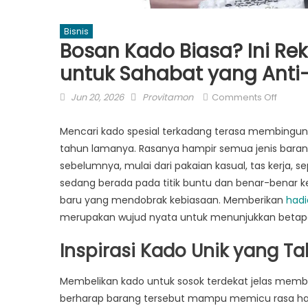
Bisnis
Bosan Kado Biasa? Ini R
untuk Sahabat yang Ant
Posted
Author
on
Jun 20, 2026
Provitamon
Comments Off
on
Bosan
Kado
Mencari kado spesial terkadang terasa membingung
Biasa?
tahun lamanya. Rasanya hampir semua jenis ba
Ini
sebelumnya, mulai dari pakaian kasual, tas kerja, s
Rekom
sedang berada pada titik buntu dan benar-benar keh
Hadia
baru yang mendobrak kebiasaan. Memberikan
hadi
Ulang
merupakan wujud nyata untuk menunjukkan betapa
Tahun
untuk
Inspirasi Kado Unik yang Ta
Sahab
yang
Membelikan kado untuk sosok terdekat jelas memb
Anti-
berharap barang tersebut mampu memicu rasa har
Mains