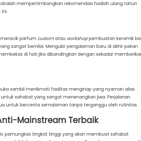
cobalah mempertimbangkan rekomendasi hadiah ulang tahun
ini.
s meracik parfum
custom
atau
workshop
pembuatan keramik bi
yang sangat bernilai. Mengukir pengalaman baru di akhir pekan
membekas di hati jika dibandingkan dengan sekadar memberika
uka sambil menikmati fasilitas menginap yang nyaman alias
 untuk sahabat yang sangat menenangkan jiwa. Perjalanan
ua untuk bercerita semalaman tanpa terganggu oleh rutinitas.
Anti-Mainstream Terbaik
ado pamungkas tingkat tinggi yang akan membuat sahabat