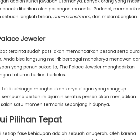
legan adalah kunci jawaban utamanya. Banyak orang yang masi
ya cocok diberikan oleh pasangan romantis. Padahal, memberika
 sebuah langkah brilian,
anti-mainstream
, dan melambangkan
alace Jeweler
abat tercinta sudah pasti akan memancarkan pesona serta aura
Anda bisa langsung melirik berbagai mahakarya menawan dar
rayaan yang penuh sukacita, The Palace Jeweler menghadirkan
ngan taburan berlian berkelas.
 teliti sehingga menghasilkan karya elegan yang sanggup
 sempurna berlian ini dijamin seratus persen akan menjadikan
salah satu momen termanis sepanjang hidupnya.
i Pilihan Tepat
di setiap fase kehidupan adalah sebuah anugerah. Oleh karena