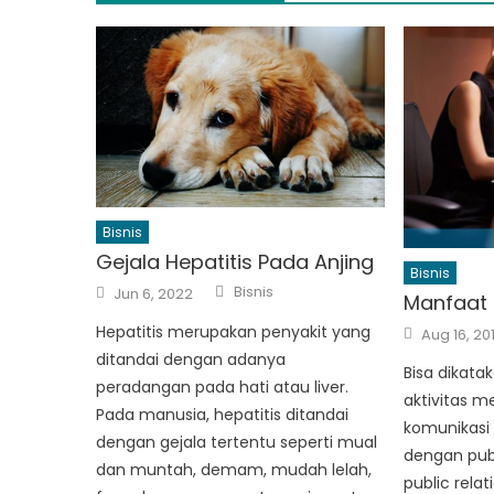
Bisnis
Gejala Hepatitis Pada Anjing
Bisnis
Author
Posted
Bisnis
Jun 6, 2022
Manfaat P
on
Posted
Hepatitis merupakan penyakit yang
Aug 16, 20
on
ditandai dengan adanya
Bisa dikatak
peradangan pada hati atau liver.
aktivitas m
Pada manusia, hepatitis ditandai
komunikasi
dengan gejala tertentu seperti mual
dengan publ
dan muntah, demam, mudah lelah,
public rel