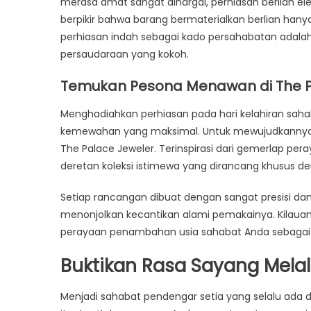
merasa amat sangat dihargai, perhiasan berlian e
berpikir bahwa barang bermaterialkan berlian han
perhiasan indah sebagai kado persahabatan adalah
persaudaraan yang kokoh.
Temukan Pesona Menawan di The P
Menghadiahkan perhiasan pada hari kelahiran sah
kemewahan yang maksimal. Untuk mewujudkannya, 
The Palace Jeweler. Terinspirasi dari gemerlap pe
deretan koleksi istimewa yang dirancang khusus de
Setiap rancangan dibuat dengan sangat presisi dan
menonjolkan kecantikan alami pemakainya. Kilauan
perayaan penambahan usia sahabat Anda sebagai 
Buktikan Rasa Sayang Melalu
Menjadi sahabat pendengar setia yang selalu ada 