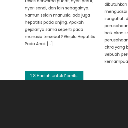
feses berwarna pucat, nyeri perut,
dibutuhkan
nyeri sendi, dan lain sebagainya.
menguasai p
Namun selain manusia, ada juga
sangatlah 
hepatitis pada anjing. Apakah
perusahaan
gejalanya sama seperti pada
baik akan 
manusia tersebut? Gejala Hepatitis
perusahaan
Pada Anak […]
citra yang b
Sebuah per
kemampuan 
Post
8 Hadiah untuk Pernikahan yang Paling Memorable dan Fungsional
navigation