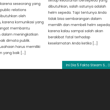
setiap kebutuhan bersepeda yang
 karena seseorang yang
dibutuhkan, salah satunya adalah
ublic relations
helm sepeda. Tapi tentunya Anda
dibutuhkan oleh
tidak bisa sembarangan dalam
, karena komunikasi yang
memilih dan membeli helm sepeda
sangat membantu
karena kalau sampai salah akan
 dalam meningkatkan
berakibat fatal terhadap
aik dimata publik.
keselamatan Anda ketika […]
usahaan harus memiliki
yang baik […]
Ini Dia 5 Fakta Steam Shower Yang Banyak Dibicarakan !