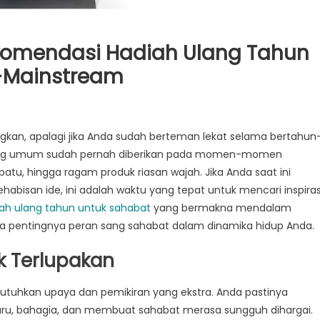
ekomendasi Hadiah Ulang Tahun
i-Mainstream
kan, apalagi jika Anda sudah berteman lekat selama bertahun
rang umum sudah pernah diberikan pada momen-momen
epatu, hingga ragam produk riasan wajah. Jika Anda saat ini
endasi
abisan ide, ini adalah waktu yang tepat untuk mencari inspiras
h
ah ulang tahun untuk sahabat
yang bermakna mendalam
 pentingnya peran sang sahabat dalam dinamika hidup Anda.
k Terlupakan
at
utuhkan upaya dan pemikiran yang ekstra. Anda pastinya
u, bahagia, dan membuat sahabat merasa sungguh dihargai.
tream