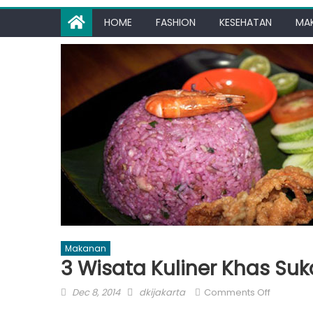
HOME
FASHION
KESEHATAN
MA
Makanan
3 Wisata Kuliner Khas Su
Posted
Author
on
Dec 8, 2014
dkijakarta
Comments Off
on
3