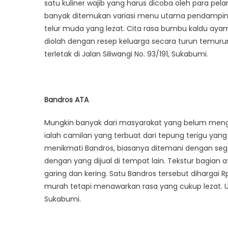
satu kuliner wajib yang harus dicoba oleh para pe
banyak ditemukan variasi menu utama pendamping, 
telur muda yang lezat. Cita rasa bumbu kaldu aya
diolah dengan resep keluarga secara turun temurun y
terletak di Jalan Siliwangi No. 93/191, Sukabumi.
Bandros ATA
Mungkin banyak dari masyarakat yang belum meng
ialah camilan yang terbuat dari tepung terigu yan
menikmati Bandros, biasanya ditemani dengan segel
dengan yang dijual di tempat lain. Tekstur bagian
garing dan kering. Satu Bandros tersebut dihargai
murah tetapi menawarkan rasa yang cukup lezat. Unt
Sukabumi.