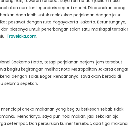
senang hati, tawaran tersebut saya terima dan jadilah masa
kenal akan cemilan legendaris seperti mochi. Dikarenakan orang
erikan dana lebih untuk melakukan perjalanan dengan jalur
tiket pesawat dengan rute Yogayakarta-Jakarta. Beruntungnya,
dari biasanya untuk penerbangan salah satu maskapai terbaik 
lui
Traveloka.com
.
sional Soekarno Hatta, tetapi perjalanan berjam-jam tersebut
a begitu kegirangan melihat Kota Metropolitan Jakarta denga
rkenal dengan Talas Bogor. Rencananya, saya akan berada di
tu selama sepekan.
uk mencicipi aneka makanan yang begitu berkesan sebab tidak
anku. Menariknya, saya pun hobi makan, jadi sekalian aja
ga setempat. Dari perburuan kuliner tersebut, ada tiga makana