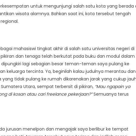
 berkesempatan untuk mengunjungi salah satu kota yang berada 
tikan wisata alamnya. Bahkan saat ini, kota tersebut tengah
regional.
i
agai mahasiswi tingkat akhir di salah satu universitas negeri di
pikiran dan tenaga telah berkutat pada buku dan modul dalam
ak dipungkiri lagi sebagian besar teman-teman saya pulang ke
keluarga tercinta. Ya, beginilah kalau judulnya merantau dan
a yang tidak pulang ke rumah dikarenakan jarak yang cukup jau
umatera Utara, sempat terbersit di pikiran,
“Mau ngapain ya
ng di kosan atau cari freelance pekerjaan?”
Semuanya terus
eda jurusan menelpon dan mengajak saya berlibur ke tempat