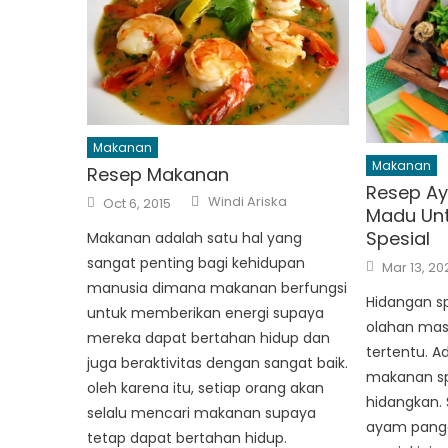
Makanan
Makanan
Resep Makanan
Resep A
Author
Posted
Windi Ariska
Oct 6, 2015
on
Madu Un
Spesial
Makanan adalah satu hal yang
Posted
sangat penting bagi kehidupan
Mar 13, 20
on
manusia dimana makanan berfungsi
Hidangan sp
untuk memberikan energi supaya
olahan mas
mereka dapat bertahan hidup dan
tertentu. 
juga beraktivitas dengan sangat baik.
makanan sp
oleh karena itu, setiap orang akan
hidangkan. 
selalu mencari makanan supaya
ayam pang
tetap dapat bertahan hidup.