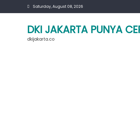
Skip
Saturday, August 08, 2026
to
content
DKI JAKARTA PUNYA CE
dkijakarta.co