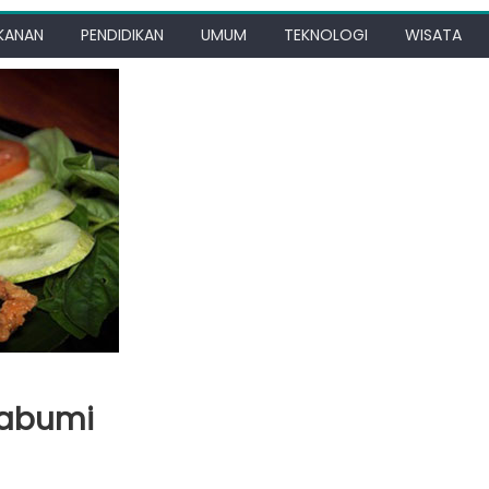
KANAN
PENDIDIKAN
UMUM
TEKNOLOGI
WISATA
kabumi