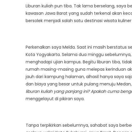
Wisata
Liburan kuliah pun tiba. Tak lama berselang, saya
Kuliner
kawasan Jawa Barat yang sudah terkenal akan kecan
Khas
bersolek menjadi salah satu destinasi wisata kuliner 
Sukabum
Perkenalkan saya Melda. Saat ini masih berstatus seb
Kota Yogyakarta. Selama dua minggu sebelumnya, 
menghadapi ujian kampus. Begitu liburan tiba, tid
rumah masing-masing guna melepas kerinduan akan 
jauh dari kampung halaman, alhasil hanya saya saj
dan biaya yang besar untuk pulang menuju Medan, S
liburan kuliah yang panjang ini? Apakah cuma bengo
menggelayut di pikiran saya.
Tanpa terpikirkan sebelumnya, sahabat saya berb