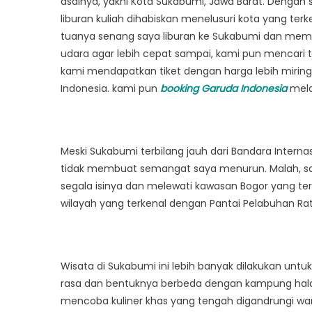
asalnya, yakni Kota Sukabumi, Jawa Barat. Dengan 
liburan kuliah dihabiskan menelusuri kota yang ter
tuanya senang saya liburan ke Sukabumi dan memb
udara agar lebih cepat sampai, kami pun mencari 
kami mendapatkan tiket dengan harga lebih miring 
Indonesia. kami pun
booking Garuda Indonesia
mela
Meski Sukabumi terbilang jauh dari Bandara Interna
tidak membuat semangat saya menurun. Malah, say
segala isinya dan melewati kawasan Bogor yang te
wilayah yang terkenal dengan Pantai Pelabuhan Ra
Wisata di Sukabumi ini lebih banyak dilakukan unt
rasa dan bentuknya berbeda dengan kampung halam
mencoba kuliner khas yang tengah digandrungi war