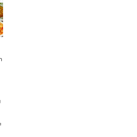
n
g
a