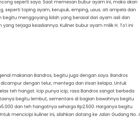
lancong seperti saya. Saat memesan bubur ayam ini, maka akan
seperti toping ayam, kerupuk, emping, usus, ati ampela dan
m begitu menggoyang lidah yang berasal dari ayam asli dan
ang terjaga keasliannya. Kuliner bubur ayam milik H. To’i ini
enal makanan Bandros, begitu juga dengan saya. Bandros
g dicampur dengan telur, mentega dan irisan kelapa. Untuk
as teh hangat. Icip punya icip, rasa Bandros sangat berbeda
 atasnya begitu lembut, sementara di bagian bawahnya begitu
 Rp5.000 dan teh hangatnya seharga Rp2.500. Harganya begitu
uk mencicipi kuliner ini, silahkan datang ke Jalan Gudang No. 4