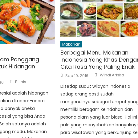
Makanan
Berbagai Menu Makanan
yam Panggang
Indonesia Yang Khas Denga
tuk Hidangan
Cita Rasa Yang Paling Enak
Author
Posted
Windi Ariska
Sep 19, 2016
on
Author
Bisnis
20
Disetiap sudut wilayah Indonesia
esial adalah hidangan
setiap orang pasti sudah
akan di acara-acara
mengenalnya sebagai tempat yan
Ada banyak aneka
memiliki beragam keindahan dan
esial yang bisa Anda
pesona alam yang luar biasa. Hal ini
Salah satunya adalah
pula yang menyebabkan banyakny
gang madu. Makanan
para wisatawan yang berkunjung ke