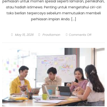
perhiasan untuk momen spesial seperti lamaran, pernikahan,
atau hadiah istimewa. Penting untuk mengetahui ciri-ciri
toko berlian terpercaya sebelum memutuskan membeli
perhiasan impian Anda. […]
Posted
Author
on
May 15, 2026
Provitamon
Comments Off
on
Ciri
Toko
Berlian
Taman
Anggrek
yang
Terperca
dan
Berkualita