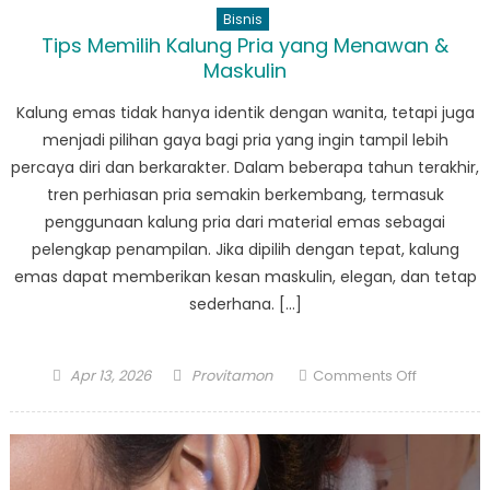
Bisnis
Bagaiman
Tips Memilih Kalung Pria yang Menawan &
Social
Maskulin
Media
Agency
Kalung emas tidak hanya identik dengan wanita, tetapi juga
Jakarta
menjadi pilihan gaya bagi pria yang ingin tampil lebih
Mentransf
percaya diri dan berkarakter. Dalam beberapa tahun terakhir,
Konten
tren perhiasan pria semakin berkembang, termasuk
Kreatif
penggunaan kalung pria dari material emas sebagai
Tahun
pelengkap penampilan. Jika dipilih dengan tepat, kalung
Ini
emas dapat memberikan kesan maskulin, elegan, dan tetap
sederhana. […]
Posted
Author
on
Apr 13, 2026
Provitamon
Comments Off
on
Tips
Memilih
Kalung
Pria