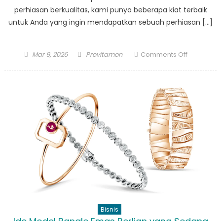
perhiasan berkualitas, kami punya beberapa kiat terbaik
untuk Anda yang ingin mendapatkan sebuah perhiasan […]
Posted
Author
on
Mar 9, 2026
Provitamon
Comments Off
on
Kiat
Mendapat
Branded
Jewelry
Kualitas
Premium
Bisnis