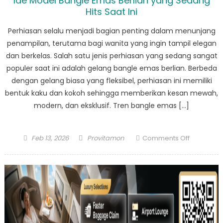
Ide Model Bangle Emas Berlian yang Sedang
Hits Saat Ini
Perhiasan selalu menjadi bagian penting dalam menunjang
penampilan, terutama bagi wanita yang ingin tampil elegan
dan berkelas. Salah satu jenis perhiasan yang sedang sangat
populer saat ini adalah gelang bangle emas berlian. Berbeda
dengan gelang biasa yang fleksibel, perhiasan ini memiliki
bentuk kaku dan kokoh sehingga memberikan kesan mewah,
modern, dan eksklusif. Tren bangle emas […]
Posted
Author
on
Feb 13, 2026
Provitamon
Comments Off
on
Ide
Model
Bangle
Emas
Berlian
yang
Sedang