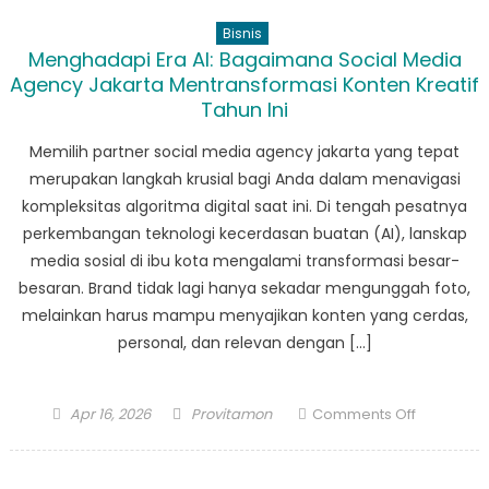
Bisnis
Menghadapi Era AI: Bagaimana Social Media
Agency Jakarta Mentransformasi Konten Kreatif
Tahun Ini
Memilih partner social media agency jakarta yang tepat
merupakan langkah krusial bagi Anda dalam menavigasi
kompleksitas algoritma digital saat ini. Di tengah pesatnya
perkembangan teknologi kecerdasan buatan (AI), lanskap
media sosial di ibu kota mengalami transformasi besar-
besaran. Brand tidak lagi hanya sekadar mengunggah foto,
melainkan harus mampu menyajikan konten yang cerdas,
personal, dan relevan dengan […]
Posted
Author
on
Apr 16, 2026
Provitamon
Comments Off
on
Menghada
Era
AI: